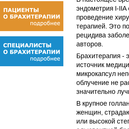
эндометрия I-IIA
проведение хиру
терапией. Это п
рецидива заболе
авторов.
Брахитерапия - 
источник медици
микрокапсул неп
облучение не ра
значительно луч
В крупное голла
женщин, страдаю
или высокой сте